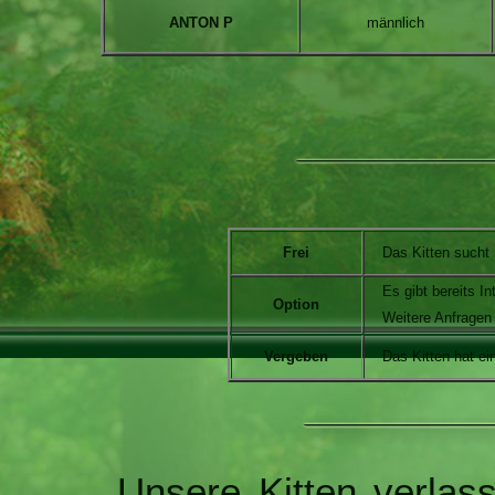
ANTON P
m
ännlich
Frei
Das Kitten sucht
Es gibt bereits In
Option
Weitere Anfragen
Vergeben
Das Kitten hat e
Unsere Kitten verlas