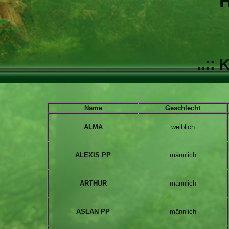
H
..:: 
Name
Geschlecht
ALMA
weiblich
ALEXIS PP
männlich
ARTHUR
m
ännlich
ASLAN PP
m
ännlich